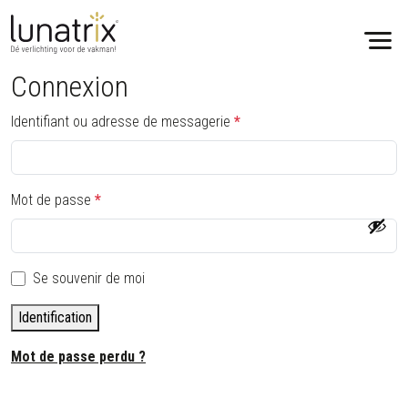
Connexion
Skip to content
O
Identifiant ou adresse de messagerie
*
b
l
i
O
Mot de passe
*
g
b
a
l
t
i
o
Se souvenir de moi
g
i
a
Identification
r
t
e
o
Mot de passe perdu ?
i
r