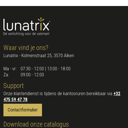
e
Waar vind je ons?
Lunatrix - Kolmenstraat 25, 3570 Alken
Ma - vr:
07:30 - 12:00 | 13:00 - 18:00
Za:
09:00 - 12:00
Support
Onze klantendienst is tijdens de kantooruren bereikbaar via
+32
475 59 47 78
.
Contactformulier
Download onze catalogus