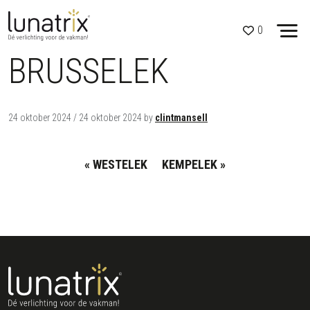
Skip to content
Open side menu
0
BRUSSELEK
24 oktober 2024
/
24 oktober 2024
by
clintmansell
WESTELEK
KEMPELEK