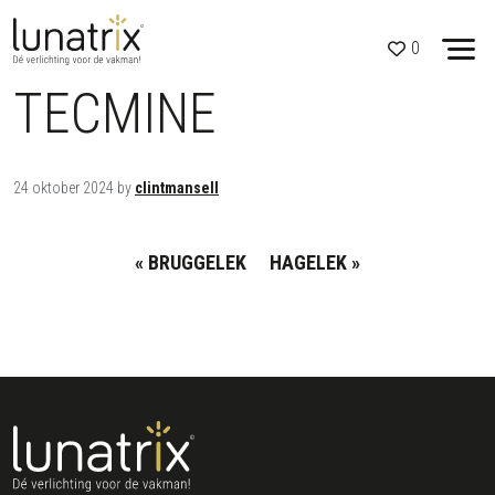
Skip to content
Open side menu
0
TECMINE
24 oktober 2024
by
clintmansell
BRUGGELEK
HAGELEK