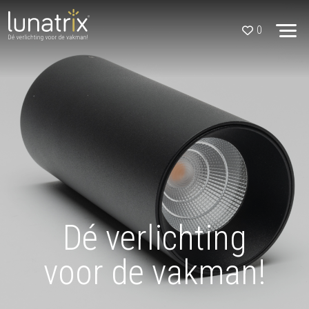
Skip to content
0
Dé verlichting
voor de vakman!