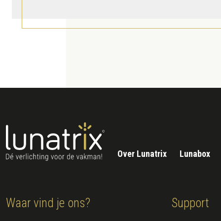
Over Lunatrix
Lunabox
Waar vind je ons?
Support