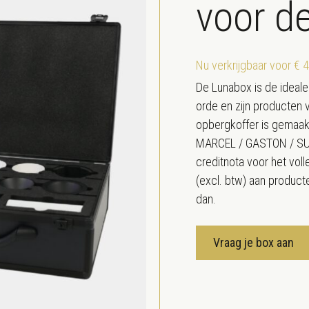
voor d
Nu verkrijgbaar voor € 
De Lunabox is de ideal
orde en zijn producten v
opbergkoffer is gemaak
MARCEL / GASTON / SUZI
creditnota voor het vol
(excl. btw) aan producte
dan.
Vraag je box aan