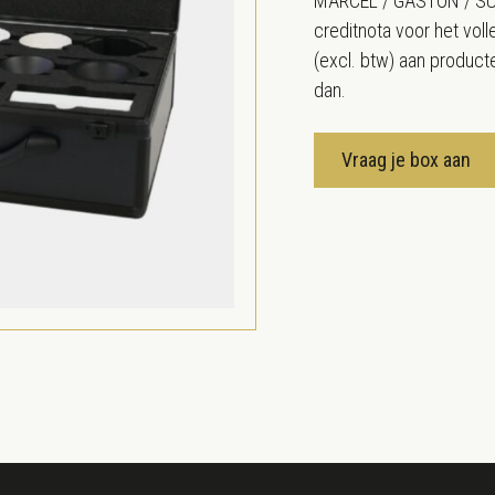
MARCEL / GASTON / SUZI
creditnota voor het vol
(excl. btw) aan producte
dan.
Vraag je box aan