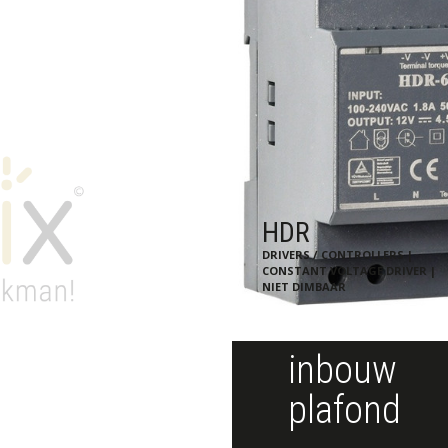
HDR
DRIVERS / CONTROLLERS |
CONSTANT VOLTAGE DRIVER |
NIET DIMBAAR
inbouw
plafond