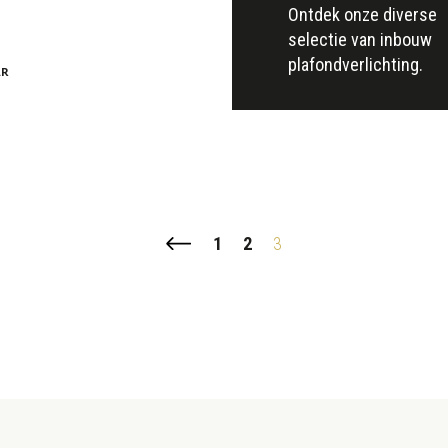
Ontdek onze diverse
selectie van inbouw
plafondverlichting.
AR
1
2
3