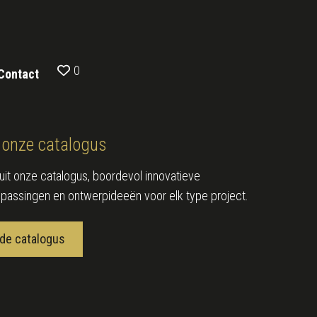
0
Contact
onze catalogus
e uit onze catalogus, boordevol innovatieve
epassingen en ontwerpideeën voor elk type project.
de catalogus