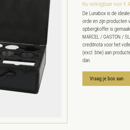
Nu verkrijgbaar voor € 
De Lunabox is de ideal
orde en zijn producten v
opbergkoffer is gemaak
MARCEL / GASTON / SUZI
creditnota voor het vol
(excl. btw) aan producte
dan.
Vraag je box aan