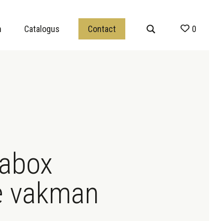
n
Catalogus
Contact
0
abox
e vakman