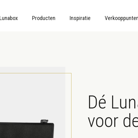
en.
Lunabox
Producten
Inspiratie
Verkooppunte
Dé Lun
voor d