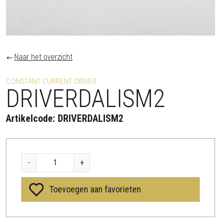
Naar het overzicht
CONSTANT CURRENT DRIVER
DRIVERDALISM2
Artikelcode:
DRIVERDALISM2
D
-
+
R
I
Toevoegen aan favorieten
V
E
R