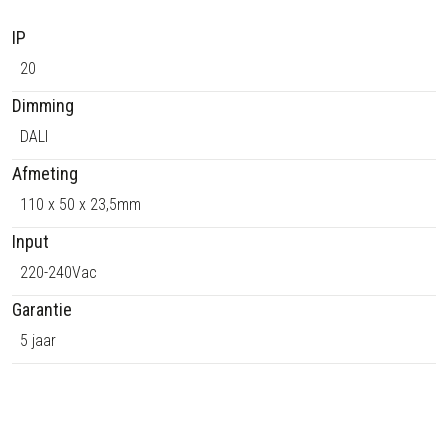
D
IP
A
L
20
I
Dimming
S
DALI
M
2
Afmeting
a
110 x 50 x 23,5mm
a
n
Input
t
220-240Vac
a
l
Garantie
5 jaar