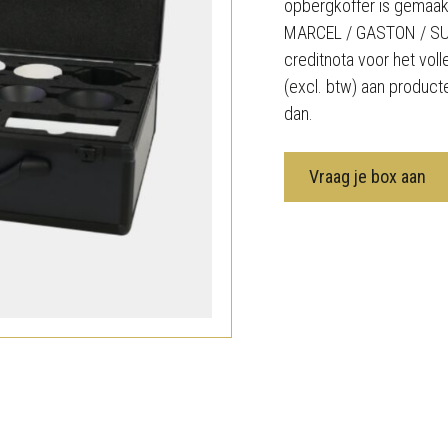
opbergkoffer is gemaak
MARCEL / GASTON / SUZI
creditnota voor het vol
(excl. btw) aan producte
dan.
Vraag je box aan