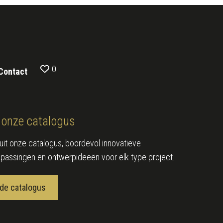
0
Contact
onze catalogus
e uit onze catalogus, boordevol innovatieve
epassingen en ontwerpideeën voor elk type project.
de catalogus