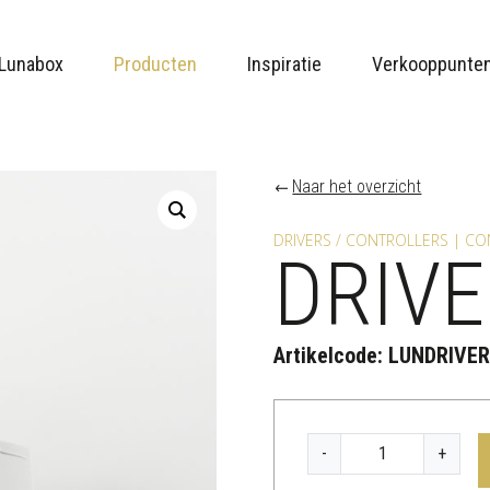
Lunabox
Producten
Inspiratie
Verkooppunte
Naar het overzicht
DRIVERS / CONTROLLERS | C
DRIV
Artikelcode:
LUNDRIVE
D
-
+
R