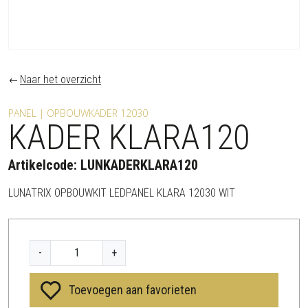
Naar het overzicht
PANEL | OPBOUWKADER 12030
KADER KLARA120
Artikelcode:
LUNKADERKLARA120
LUNATRIX OPBOUWKIT LEDPANEL KLARA 12030 WIT
K
-
+
A
D
Toevoegen aan favorieten
E