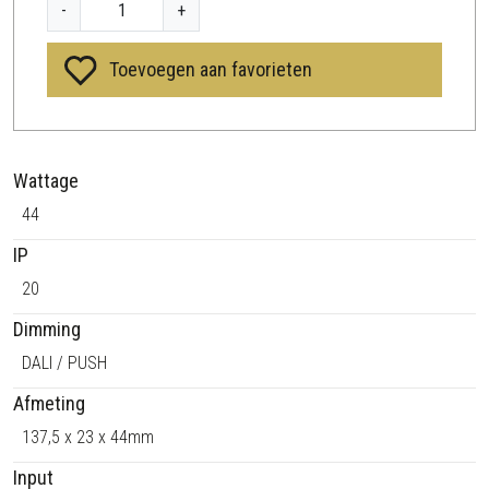
C
-
+
C
4
Toevoegen aan favorieten
4
a
a
n
Wattage
t
a
44
l
IP
20
Dimming
DALI / PUSH
Afmeting
137,5 x 23 x 44mm
Input