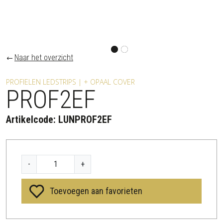
Naar het overzicht
PROFIELEN LEDSTRIPS | + OPAAL COVER
PROF2EF
Artikelcode:
LUNPROF2EF
P
-
+
R
O
Toevoegen aan favorieten
F
2
E