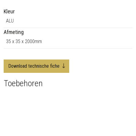
F
Kleur
a
a
ALU
n
Afmeting
t
35 x 35 x 2000mm
a
l
Download technische fiche
Toebehoren