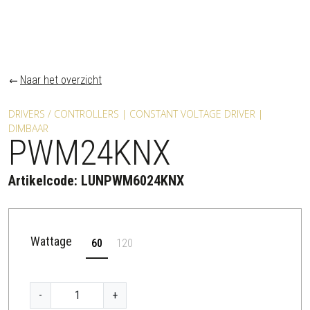
Naar het overzicht
DRIVERS / CONTROLLERS | CONSTANT VOLTAGE DRIVER |
DIMBAAR
PWM24KNX
Artikelcode:
LUNPWM6024KNX
Wattage
60
120
P
-
+
W