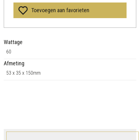
M
Toevoegen aan favorieten
2
4
K
N
Wattage
X
a
60
a
Afmeting
n
53 x 35 x 150mm
t
a
l