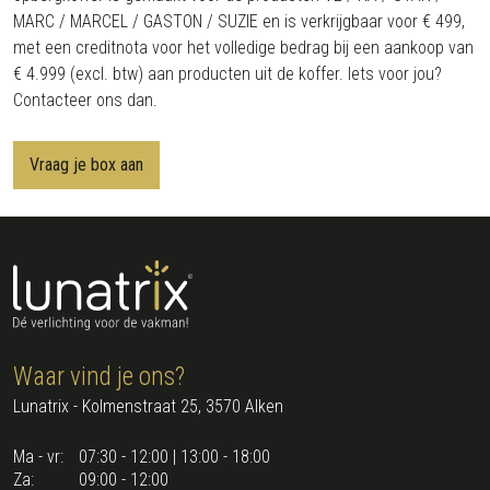
MARC / MARCEL / GASTON / SUZIE en is verkrijgbaar voor € 499,
met een creditnota voor het volledige bedrag bij een aankoop van
€ 4.999 (excl. btw) aan producten uit de koffer. Iets voor jou?
Contacteer ons dan.
Vraag je box aan
Waar vind je ons?
Lunatrix - Kolmenstraat 25, 3570 Alken
Ma - vr:
07:30 - 12:00 | 13:00 - 18:00
Za:
09:00 - 12:00