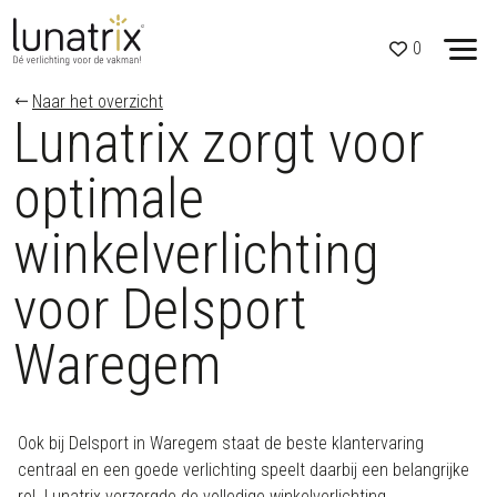
0
Skip to content
Naar het overzicht
Lunatrix zorgt voor
optimale
winkelverlichting
voor Delsport
Waregem
Ook bij Delsport in Waregem staat de beste klantervaring
centraal en een goede verlichting speelt daarbij een belangrijke
rol. Lunatrix verzorgde de volledige winkelverlichting.