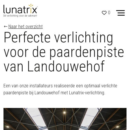
0
Skip to content
Naar het overzicht
Perfecte verlichting
voor de paardenpiste
van Landouwehof
Een van onze installateurs realiseerde een optimaal verlichte
paardenpiste bij Landouwehof met Lunatrix-verlichting.