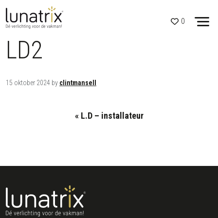
Skip to content
Open side menu
0
LD2
15 oktober 2024
by
clintmansell
L.D – installateur