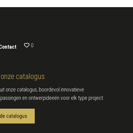
0
Contact
onze catalogus
e uit onze catalogus, boordevol innovatieve
epassingen en ontwerpideeën voor elk type project.
de catalogus