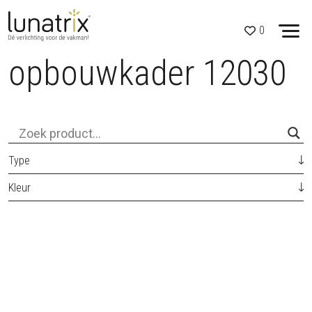
0
opbouwkader 12030
Skip to content
Type
Kleur