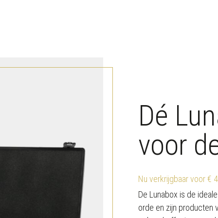
a
l
Dé Lun
voor d
Nu verkrijgbaar voor € 
De Lunabox is de ideal
orde en zijn producten v