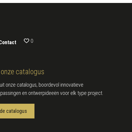
0
Contact
onze catalogus
e uit onze catalogus, boordevol innovatieve
epassingen en ontwerpideeën voor elk type project.
de catalogus