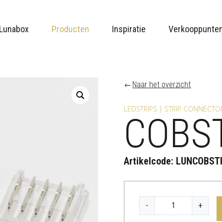
Lunabox
Producten
Inspiratie
Verkooppunte
Naar het overzicht
LEDSTRIPS | STRIP CONNECTO
COBS
Artikelcode:
LUNCOBST
C
-
+
O