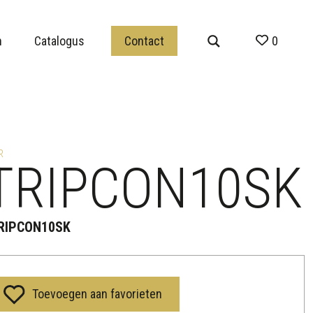
n
Catalogus
Contact
0
R
TRIPCON10SK
RIPCON10SK
Toevoegen aan favorieten