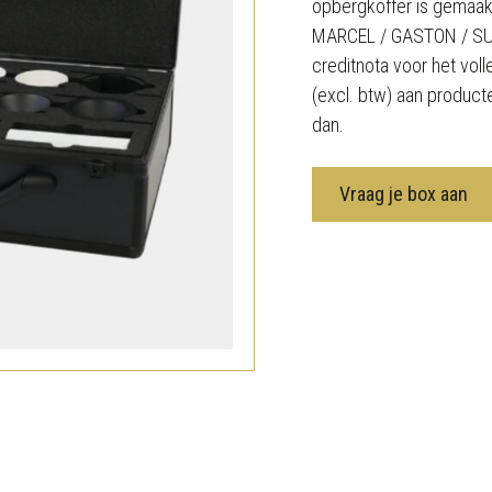
opbergkoffer is gemaak
MARCEL / GASTON / SUZI
creditnota voor het vol
(excl. btw) aan producte
dan.
Vraag je box aan