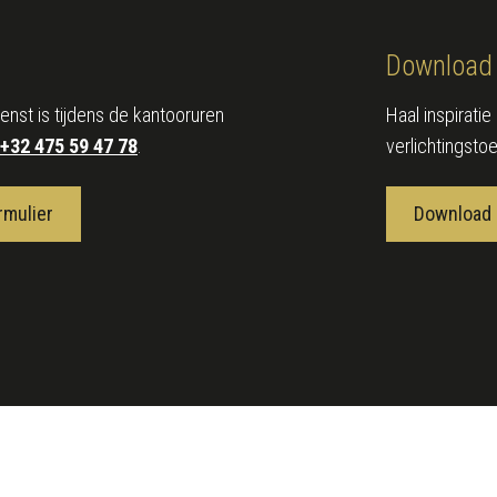
Download 
enst is tijdens de kantooruren
Haal inspirati
+32 475 59 47 78
.
verlichtingsto
rmulier
Download 