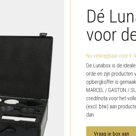
Dé Lun
voor d
Nu verkrijgbaar voor € 
De Lunabox is de ideal
orde en zijn producten v
opbergkoffer is gemaak
MARCEL / GASTON / SUZI
creditnota voor het vol
(excl. btw) aan producte
dan.
Vraag je box aan