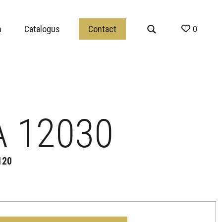
n
Catalogus
Contact
0
 12030
120