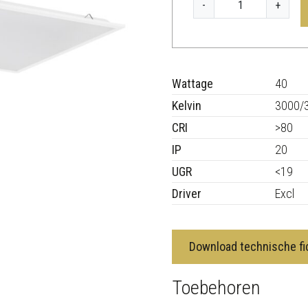
K
-
+
L
A
R
A
Wattage
40
1
Kelvin
3000/
2
CRI
>80
0
IP
3
20
0
UGR
<19
a
Driver
Excl
a
n
t
Download technische fi
a
l
Toebehoren