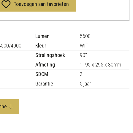
Toevoegen aan favorieten
Lumen
5600
3500/4000
Kleur
WIT
Stralingshoek
90°
Afmeting
1195 x 295 x 30mm
SDCM
3
Garantie
5 jaar
che