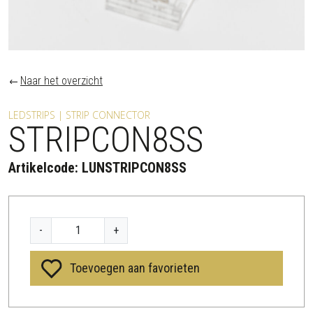
Naar het overzicht
LEDSTRIPS | STRIP CONNECTOR
STRIPCON8SS
Artikelcode:
LUNSTRIPCON8SS
S
-
+
T
R
Toevoegen aan favorieten
I
P
C