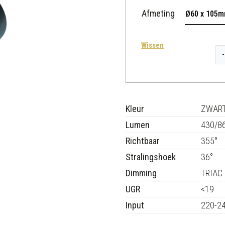
Afmeting
Ø60 x 105
Wissen
T
-
R
E
X
a
Kleur
ZWAR
a
Lumen
430/8
n
Richtbaar
355°
t
Stralingshoek
36°
a
Dimming
TRIAC
l
UGR
<19
Input
220-2