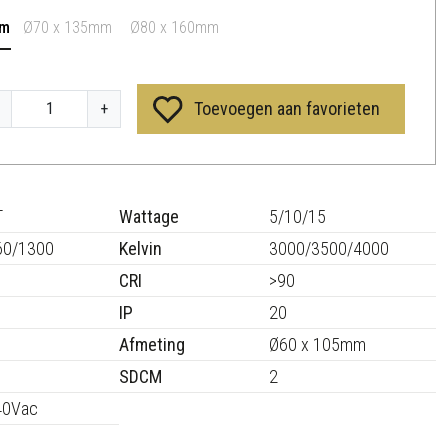
mm
Ø70 x 135mm
Ø80 x 160mm
Toevoegen aan favorieten
+
T
Wattage
5/10/15
60/1300
Kelvin
3000/3500/4000
CRI
>90
IP
20
Afmeting
Ø60 x 105mm
SDCM
2
40Vac