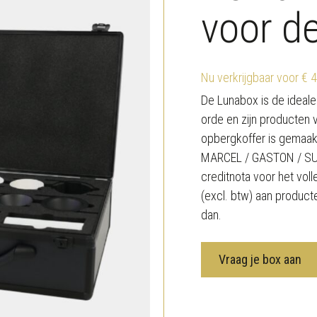
voor d
Nu verkrijgbaar voor € 
De Lunabox is de ideal
orde en zijn producten v
opbergkoffer is gemaak
MARCEL / GASTON / SUZI
creditnota voor het vol
(excl. btw) aan producte
dan.
Vraag je box aan