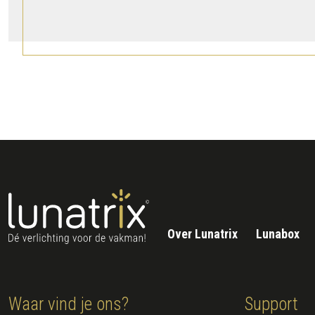
Over Lunatrix
Lunabox
Waar vind je ons?
Support